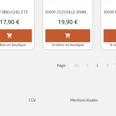
P BREUGHEL ETE
1000P ZOZOVILLE SPRING TIME
Prix
17,90 €
Prix
19,90 €
shopping_cart
shopping_cart
tirer en boutique
A retirer en boutique
A re
…
Page:
1
2
3
CGV
Mentions légales