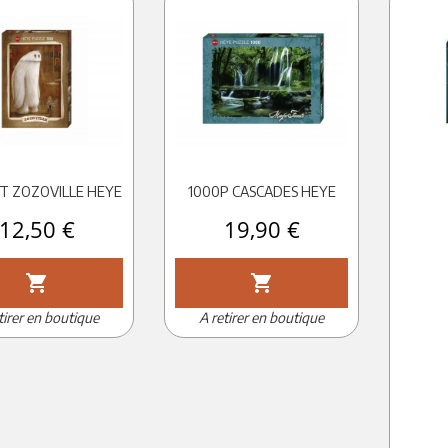
IT ZOZOVILLE HEYE
1000P CASCADES HEYE
Prix
12,50 €
Prix
19,90 €
shopping_cart
shopping_cart
tirer en boutique
A retirer en boutique