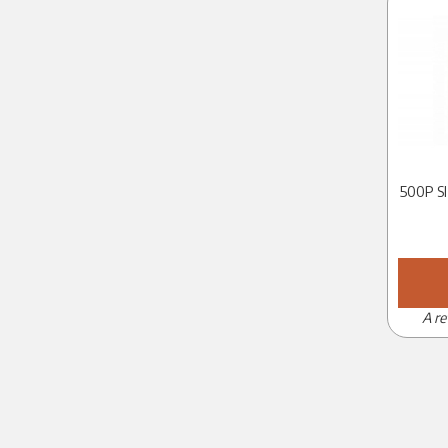
500P S
A re