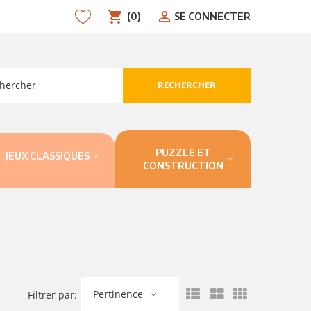
shopping_cart
person_outline
(0)
SE CONNECTER
RECHERCHER
search
PUZZLE ET
JEUX CLASSIQUES
CONSTRUCTION
Pertinence
Filtrer par: