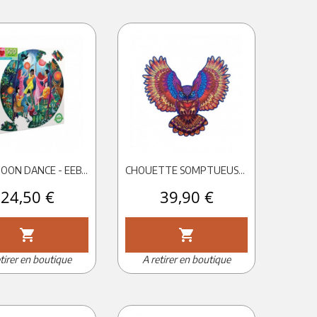
500P MOON DANCE - EEBOO
CHOUETTE SOMPTUEUSE - PUZZLE CREATIF
Prix
24,50 €
Prix
39,90 €
shopping_cart
shopping_cart
tirer en boutique
A retirer en boutique