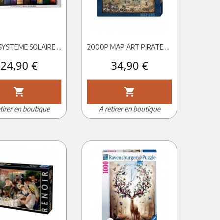
1000P SYSTEME SOLAIRE - EUROGRAPHICS
2000P MAP ART PIRATE WORLD HEYE
Prix
24,90 €
Prix
34,90 €
shopping_cart
shopping_cart
tirer en boutique
A retirer en boutique