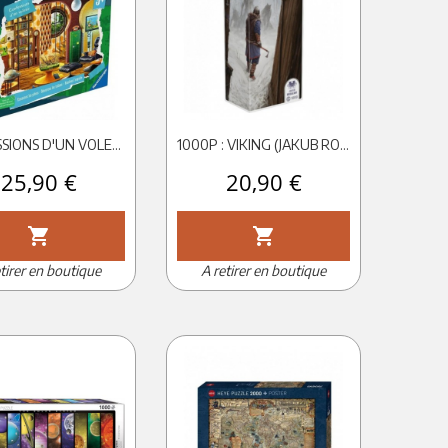
CONFESSIONS D'UN VOLEUR - MYSTERY PUZZLE
1000P : VIKING (JAKUB ROZALSKI) - IELLO PUZZLE UNIVERSE
Prix
25,90 €
Prix
20,90 €
shopping_cart
shopping_cart
tirer en boutique
A retirer en boutique