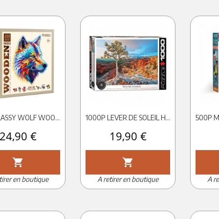
250P CLASSY WOLF WOODEN PUZZLE EN BOIS
1000P LEVER DE SOLEIL HIVERNAL - EUROGRAPHICS
Prix
24,90 €
Prix
19,90 €
shopping_cart
shopping_cart
tirer en boutique
A retirer en boutique
A re