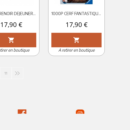
1000P RENOIR DEJEUNER CANOTIERS D-TOYS
1000P CERF FANTASTIQUE PUZZLE RAVENSBURGER
Prix
17,90 €
Prix
17,90 €
shopping_cart
shopping_cart
tirer en boutique
A retirer en boutique
11