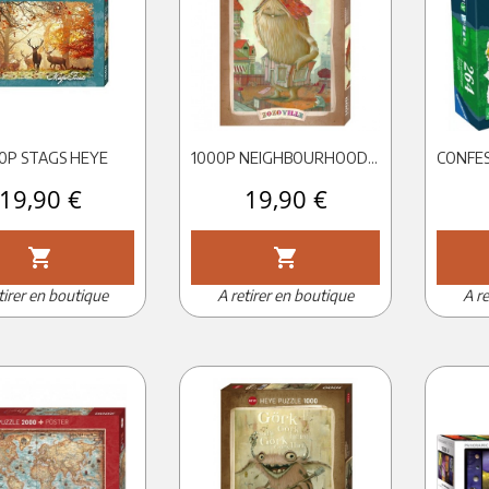
0P STAGS HEYE
1000P NEIGHBOURHOOD ZOZOVILLE HEYE
Prix
19,90 €
Prix
19,90 €
shopping_cart
shopping_cart
tirer en boutique
A retirer en boutique
A re