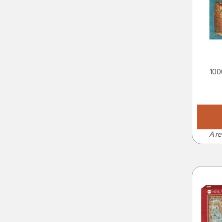
100
A re