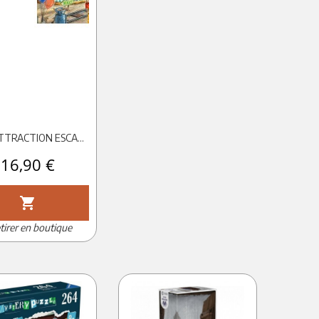
368P ATTRACTION ESCAPEKIDS
Prix
16,90 €
shopping_cart
tirer en boutique