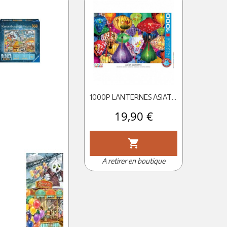
1000P LANTERNES ASIATIQUES - EUROGRAPHICS
Prix
19,90 €
shopping_cart
A retirer en boutique