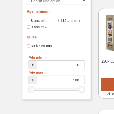
2000 Pièces
Age minimum
8 ans et +
12 ans et +
9 ans et +
Durée
60 à 120 min
Prix min. :
€
Prix max. :
€
A re