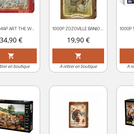
2000P MAP ART THE WORLD HEYE
1000P ZOZOVILLE BANJO HEYE
Prix
34,90 €
Prix
19,90 €
shopping_cart
shopping_cart
tirer en boutique
A retirer en boutique
A re