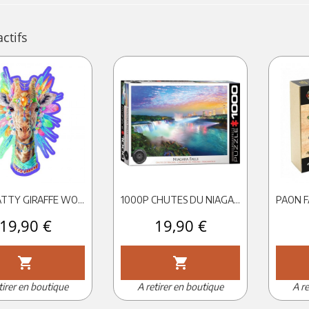
actifs
150P NATTY GIRAFFE WOODEN PUZZLE EN BOIS
1000P CHUTES DU NIAGARA - EUROGRAPHICS
Prix
19,90 €
Prix
19,90 €
shopping_cart
shopping_cart
tirer en boutique
A retirer en boutique
A re