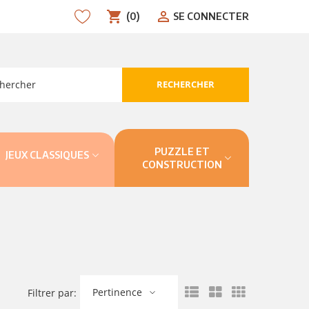
shopping_cart
person_outline
(0)
SE CONNECTER
RECHERCHER
search
PUZZLE ET
JEUX CLASSIQUES
CONSTRUCTION
Pertinence
Filtrer par: