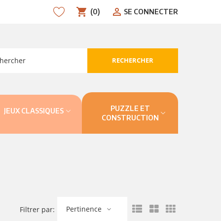
shopping_cart
person_outline
(0)
SE CONNECTER
RECHERCHER
search
PUZZLE ET
JEUX CLASSIQUES
CONSTRUCTION
Pertinence
Filtrer par: