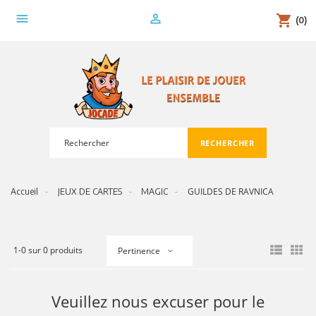
menu
person_outline
shopping_cart
(0)
RECHERCHER
search
GUILDES DE RAVNICA
Accueil
JEUX DE CARTES
MAGIC
1-0 sur 0 produits
Pertinence
Veuillez nous excuser pour le