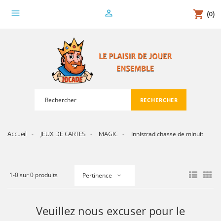
menu
person_outline
shopping_cart
(0)
RECHERCHER
search
Innistrad chasse de minuit
Accueil
JEUX DE CARTES
MAGIC
1-0 sur 0 produits
Pertinence
Veuillez nous excuser pour le