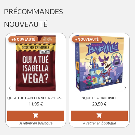
PRÉCOMMANDES
NOUVEAUTÉ
NOUVEAUTÉ
NOUVEAUTÉ
QUI A TUE ISABELLA VEGA ? :DOSSIERS CRIMINELS POCKET 5
ENQUETE A BANDIVILLE
Prix
Prix
11,95 €
20,50 €
shopping_cart
shopping_cart
A retirer en boutique
A retirer en boutique