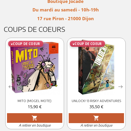
Boutique Jocade
Du mardi au samedi - 10h-19h
17 rue Piron - 21000 Dijon
COUPS DE COEURS
COUP DE COEUR
COUP DE COEUR
MITO (MOGEL MOTE)
UNLOCK! 13 RISKY ADVENTURES
Prix
Prix
15,90 €
35,50 €
shopping_cart
shopping_cart
A retirer en boutique
A retirer en boutique