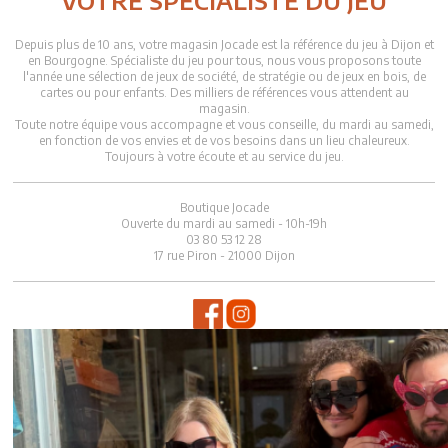
Depuis plus de 10 ans, votre magasin Jocade est la référence du jeu à Dijon et
en Bourgogne. Spécialiste du jeu pour tous, nous vous proposons toute
l'année une sélection de jeux de société, de stratégie ou de jeux en bois, de
cartes ou pour enfants. Des milliers de références vous attendent au
magasin.
Toute notre équipe vous accompagne et vous conseille, du mardi au samedi,
en fonction de vos envies et de vos besoins dans un lieu chaleureux.
Toujours à votre écoute et au service du jeu.
Boutique Jocade
Ouverte du mardi au samedi - 10h-19h
03 80 53 12 28
17 rue Piron - 21000 Dijon