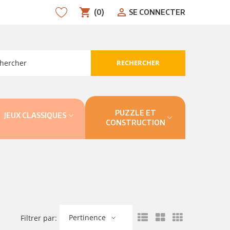
shopping_cart
person_outline
(0)
SE CONNECTER
RECHERCHER
search
PUZZLE ET
JEUX CLASSIQUES
CONSTRUCTION
Pertinence
Filtrer par: