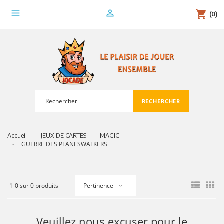
menu
person_outline
shopping_cart
(0)
RECHERCHER
search
Accueil
JEUX DE CARTES
MAGIC
GUERRE DES PLANESWALKERS
1-0 sur 0 produits
Pertinence
Veuillez nous excuser pour le