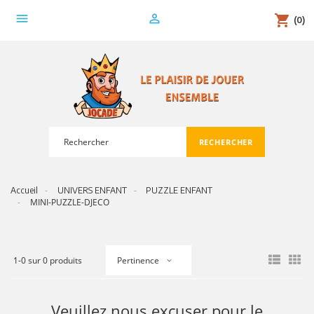
menu
person_outline
shopping_cart
(0)
RECHERCHER
search
Accueil
UNIVERS ENFANT
PUZZLE ENFANT
MINI-PUZZLE-DJECO
1-0 sur 0 produits
Pertinence
Veuillez nous excuser pour le