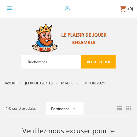
menu
person_outline
shopping_cart
(0)
RECHERCHER
search
EDITION 2021
Accueil
JEUX DE CARTES
MAGIC
1-0 sur 0 produits
Pertinence
Veuillez nous excuser pour le