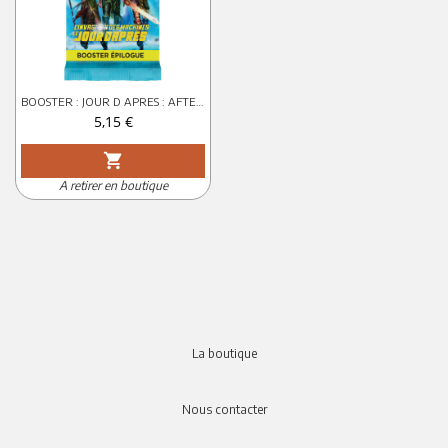
BOOSTER : JOUR D APRES : AFTERMATH
Prix
5,15 €
shopping_cart
A retirer en boutique
La boutique
Nous contacter