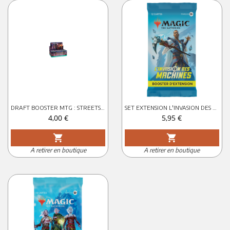
DRAFT BOOSTER MTG : STREETS OF NEW CAPENNA FR
SET EXTENSION L'INVASION DES MACHINES
Prix
Prix
4,00 €
5,95 €
shopping_cart
shopping_cart
A retirer en boutique
A retirer en boutique