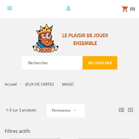
menu
person_outline
shopping_cart
(0)
RECHERCHER
search
MAGIC
Accueil
JEUX DE CARTES
1-3 sur 3 produits
Pertinence
Filtres actifs