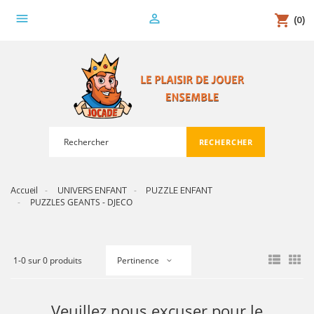
menu
person_outline
shopping_cart
(0)
RECHERCHER
search
Accueil
UNIVERS ENFANT
PUZZLE ENFANT
PUZZLES GEANTS - DJECO
1-0 sur 0 produits
Pertinence
Veuillez nous excuser pour le