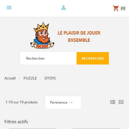
menu
person_outline
shopping_cart
(0)
RECHERCHER
search
DTOYS
Accueil
PUZZLE
1-19 sur 19 produits
Pertinence
Filtres actifs