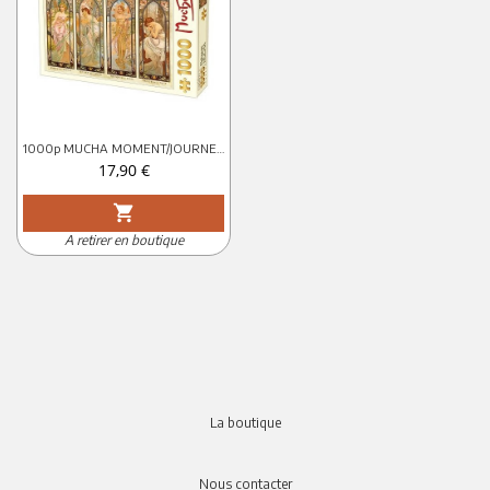
1000p MUCHA MOMENT/JOURNEE D-TOYS
Prix
17,90 €
shopping_cart
A retirer en boutique
La boutique
Nous contacter