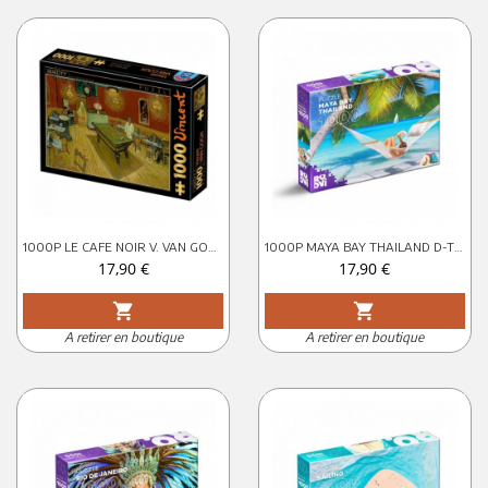
1000P LE CAFE NOIR V. VAN GOGH D-TOYS
1000P MAYA BAY THAILAND D-TOYS ROOVI
Prix
Prix
17,90 €
17,90 €
shopping_cart
shopping_cart
A retirer en boutique
A retirer en boutique