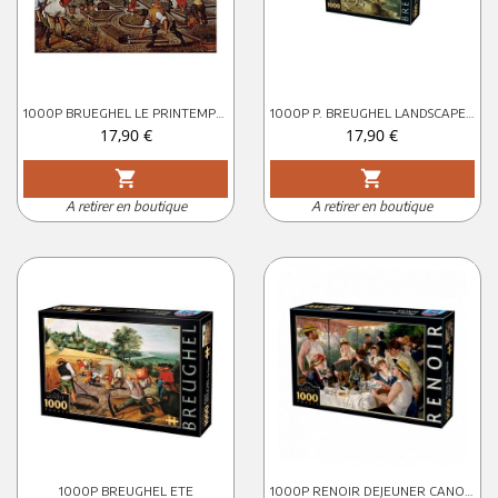
1000P BRUEGHEL LE PRINTEMPS DT
1000P P. BREUGHEL LANDSCAPE D-TOYS
Prix
Prix
17,90 €
17,90 €
shopping_cart
shopping_cart
A retirer en boutique
A retirer en boutique
1000P BREUGHEL ETE
1000P RENOIR DEJEUNER CANOTIERS D-TOYS