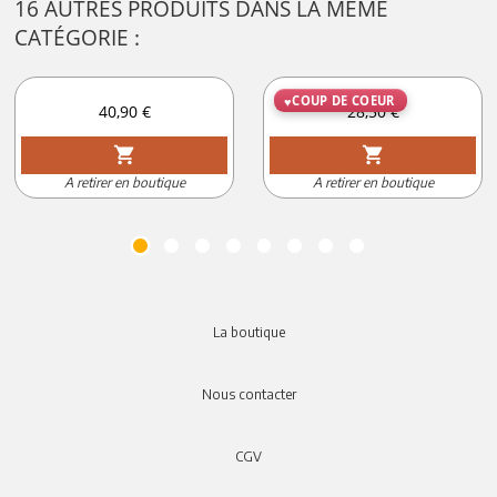
16 AUTRES PRODUITS DANS LA MÊME
CATÉGORIE :
COUP DE COEUR
Prix
Prix
40,90 €
28,50 €
shopping_cart
shopping_cart
A retirer en boutique
A retirer en boutique
La boutique
Nous contacter
CGV