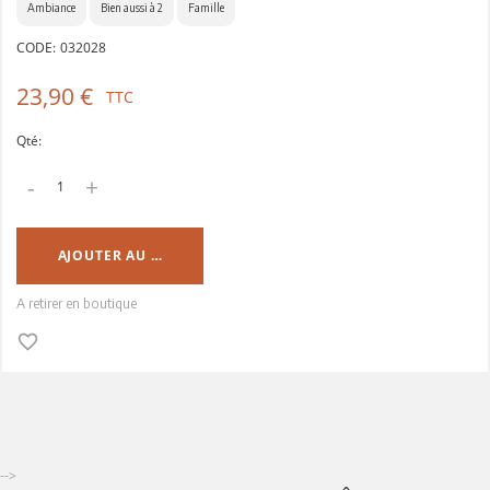
Ambiance
Bien aussi à 2
Famille
CODE:
032028
23,90 €
TTC
Qté:
-
+
AJOUTER AU PANIER
A retirer en boutique
favorite_border
-->