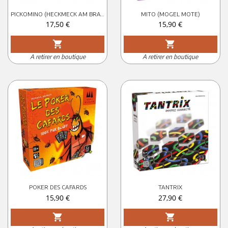
PICKOMINO (HECKMECK AM BRATWURMECK)
MITO (MOGEL MOTE)
Prix
Prix
17,50 €
15,90 €
shopping_cart
shopping_cart
A retirer en boutique
A retirer en boutique
POKER DES CAFARDS
TANTRIX
Prix
Prix
15,90 €
27,90 €
shopping_cart
shopping_cart