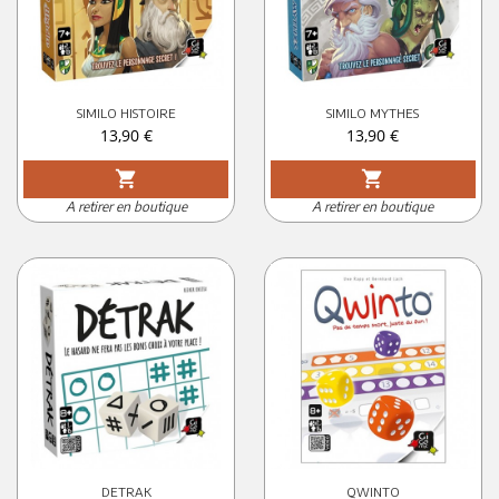
SIMILO HISTOIRE
SIMILO MYTHES
Prix
Prix
13,90 €
13,90 €
shopping_cart
shopping_cart
A retirer en boutique
A retirer en boutique
DETRAK
QWINTO