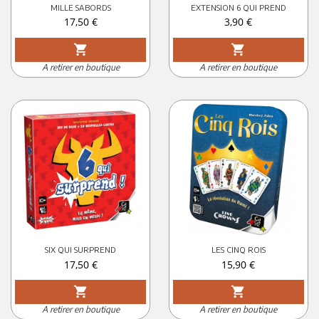
MILLE SABORDS
EXTENSION 6 QUI PREND
Prix
Prix
17,50 €
3,90 €
shopping_cart
shopping_cart
A retirer en boutique
A retirer en boutique
SIX QUI SURPREND
LES CINQ ROIS
Prix
Prix
17,50 €
15,90 €
shopping_cart
shopping_cart
A retirer en boutique
A retirer en boutique