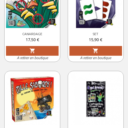
CANARDAGE
SET
Prix
Prix
17,50 €
15,90 €
shopping_cart
shopping_cart
A retirer en boutique
A retirer en boutique