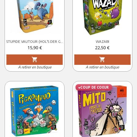
STUPIDE VAUTOUR (HOL'S DER GEIER) BOITE METAL
WAZABI
Prix
Prix
15,90 €
22,50 €
shopping_cart
shopping_cart
A retirer en boutique
A retirer en boutique
COUP DE COEUR