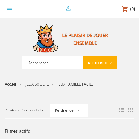
menu
person_outline
shopping_cart
(0)
RECHERCHER
search
JEUX FAMILLE FACILE
Accueil
JEUX SOCIETE
1-24 sur 327 produits
Pertinence
Filtres actifs