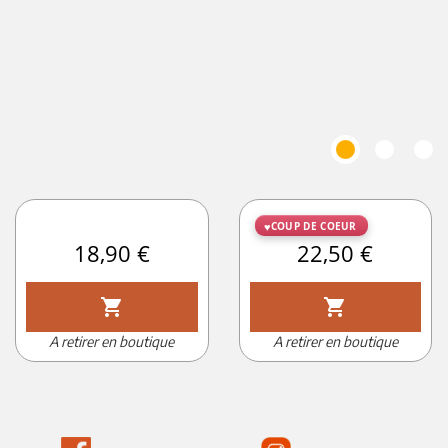
COUP DE COEUR
Prix
18,90 €
Prix
22,50 €
shopping_cart
shopping_cart
A retirer en boutique
A retirer en boutique