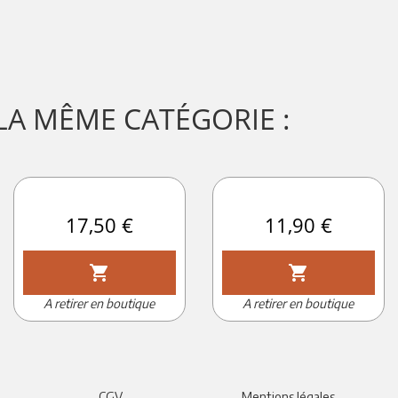
LA MÊME CATÉGORIE :
Prix
17,50 €
Prix
11,90 €
shopping_cart
shopping_cart
A retirer en boutique
A retirer en boutique
CGV
Mentions légales