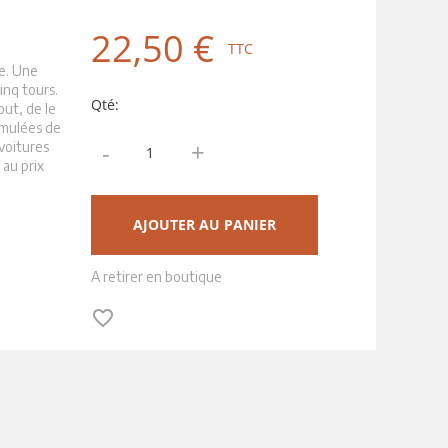
22,50 €
TTC
e. Une
inq tours.
Qté:
out, de le
cumulées de
+
-
voitures
 au prix
AJOUTER AU PANIER
A retirer en boutique
favorite_border