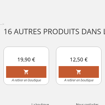
-->
16 AUTRES PRODUITS DANS 
Prix
19,90 €
Prix
12,50 €
shopping_cart
shopping_cart
A retirer en boutique
A retirer en boutique
La boutique
Nous contacter