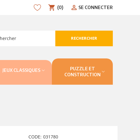
shopping_cart
person_outline
(0)
SE CONNECTER
RECHERCHER
search
PUZZLE ET
JEUX CLASSIQUES
CONSTRUCTION
CODE:
031780