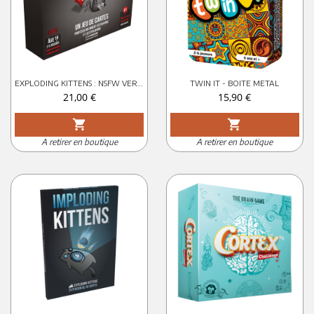
EXPLODING KITTENS : NSFW VERSION 18+
TWIN IT - BOITE METAL
Prix
Prix
21,00 €
15,90 €
shopping_cart
shopping_cart
A retirer en boutique
A retirer en boutique