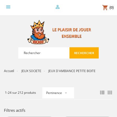
menu
person_outline
shopping_cart
(0)
RECHERCHER
search
JEUX D'AMBIANCE PETITE BOITE
Accueil
JEUX SOCIETE
1-24 sur 212 produits
Pertinence
Filtres actifs