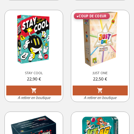
COUP DE COEUR
STAY COOL
JUST ONE
Prix
Prix
22,90 €
22,50 €
shopping_cart
shopping_cart
A retirer en boutique
A retirer en boutique