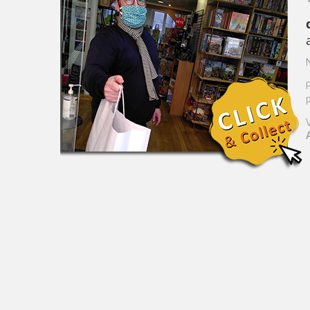
N
p
A