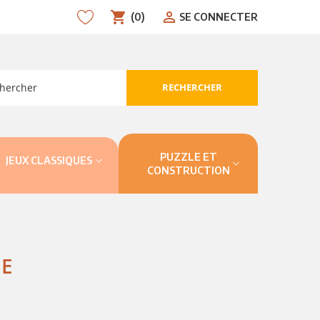
shopping_cart
person_outline
(0)
SE CONNECTER
RECHERCHER
search
PUZZLE ET
JEUX CLASSIQUES
CONSTRUCTION
DE