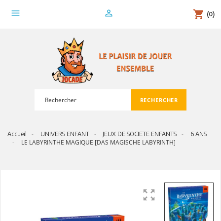
menu
person_outline
shopping_cart
(0)
RECHERCHER
search
Accueil
UNIVERS ENFANT
JEUX DE SOCIETE ENFANTS
6 ANS
LE LABYRINTHE MAGIQUE [DAS MAGISCHE LABYRINTH]
zoom_out_map