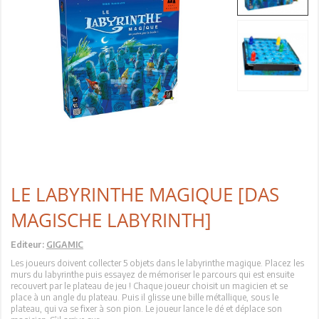
LE LABYRINTHE MAGIQUE [DAS
MAGISCHE LABYRINTH]
Editeur:
GIGAMIC
Les joueurs doivent collecter 5 objets dans le labyrinthe magique. Placez les
murs du labyrinthe puis essayez de mémoriser le parcours qui est ensuite
recouvert par le plateau de jeu ! Chaque joueur choisit un magicien et se
place à un angle du plateau. Puis il glisse une bille métallique, sous le
plateau, qui va se fixer à son pion. Le joueur lance le dé et déplace son