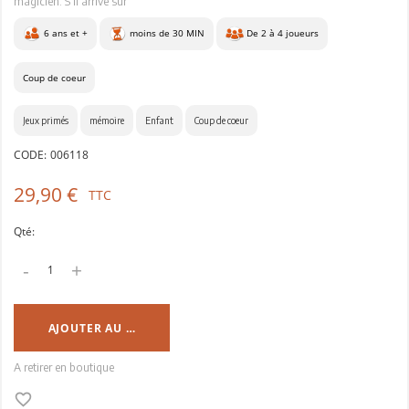
magicien. S’il arrive sur
6 ans et +
moins de 30 MIN
De 2 à 4 joueurs
Coup de coeur
Jeux primés
mémoire
Enfant
Coup de coeur
CODE:
006118
29,90 €
TTC
Qté:
-
+
AJOUTER AU PANIER
A retirer en boutique
favorite_border