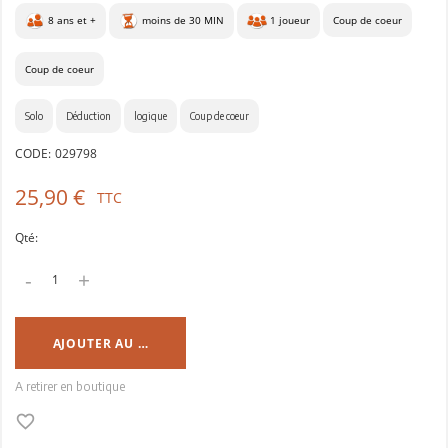
8 ans et +
moins de 30 MIN
1 joueur
Coup de coeur
Coup de coeur
Solo
Déduction
logique
Coup de coeur
CODE:
029798
25,90 €
TTC
Qté:
-
+
AJOUTER AU PANIER
A retirer en boutique
favorite_border