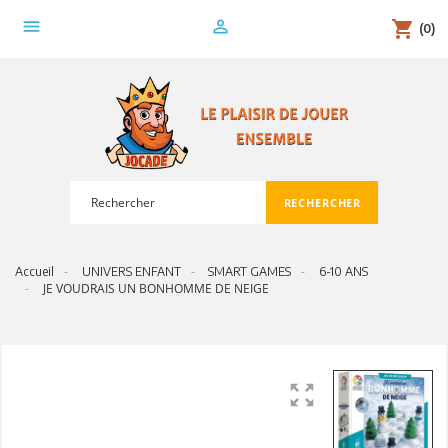
menu
person_outline
shopping_cart
(0)
RECHERCHER
search
Accueil
UNIVERS ENFANT
SMART GAMES
6-10 ANS
JE VOUDRAIS UN BONHOMME DE NEIGE
zoom_out_map