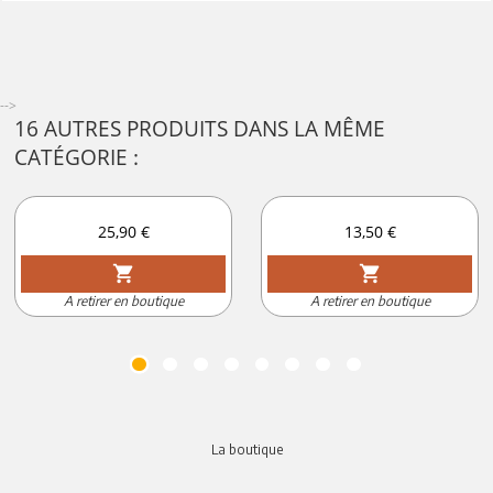
-->
16 AUTRES PRODUITS DANS LA MÊME
CATÉGORIE :
Prix
Prix
25,90 €
13,50 €
shopping_cart
shopping_cart
A retirer en boutique
A retirer en boutique
La boutique