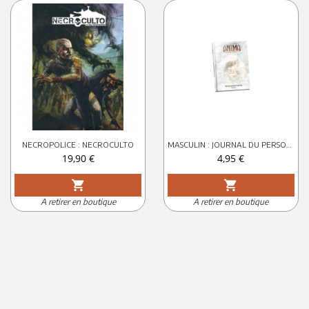
NECROPOLICE : NECROCULTO
MASCULIN : JOURNAL DU PERSONNAGE : ANIMA
Prix
Prix
19,90 €
4,95 €
shopping_cart
shopping_cart
A retirer en boutique
A retirer en boutique