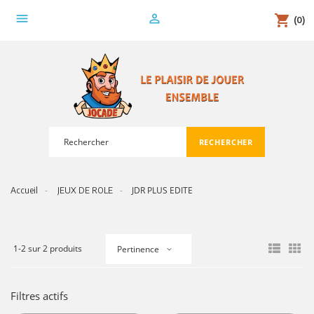
menu
person_outline
shopping_cart
(0)
RECHERCHER
search
JDR PLUS EDITE
Accueil
JEUX DE ROLE
1-2 sur 2 produits
Pertinence
Filtres actifs